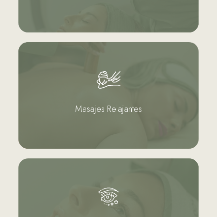
Masajes Relajantes
Recárgate de energía y bienestar. Nuestras
sesión de masajes relajantes te ayudarán a
eliminar estrés y tensión.
Masajes Relajantes
Ver más...
Cejas y Pestañas
Depilación Hindú (hilo) • Extensiones de
pestañas • Lifting de pestañas •
Micropigmentación de cejas.